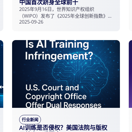
中国首次跻身全球前十
2025年9月16日，世界知识产权组织
（WIPO）发布了《2025年全球创新指数》报
2025-09-26
告，中国排名首次跻身全球前十，稳居36个
中等偏上收入经济体之首，2013年以来累计
上升25位。这表明，我国实施创新驱动发展
战略，加快建设科技强国和知识产权强国取
得显著成就。
行业新闻
AI训练是否侵权？美国法院与版权