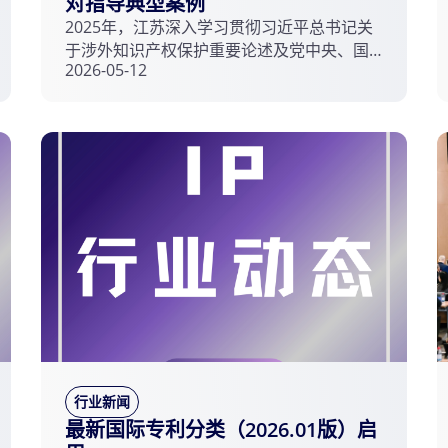
对指导典型案例
2025年，江苏深入学习贯彻习近平总书记关
于涉外知识产权保护重要论述及党中央、国
2026-05-12
务院涉外知识产权保护决策部署，进一步完
善海外知识产权纠纷应对指导工作体系，新
获批泰州、连云港等6家海外知识产权纠纷应
对指导地方工作平台，全省国家级海外知识
产权纠纷应对指导地方机构达16家，实现设
区市全覆盖。全省海外知识产权纠纷应对指
导工作平台高质量运行，建立健全“快速响应
+专业支撑+协调联动”工作机制，围绕生物医
药、新能源等重点产业，聚焦337调查、跨境
电商诉讼、商标抢注、SEP等重点领域，监测
海外知识产权纠纷722件，为176家企业提供
应对指导服务287次。 为总结推广海外知识
产权纠纷应对指导工作的有效做法和经验，
江苏省知识产权局在全省范围内征集了一批
具有代表性的实践案例，汇编成“2025年江苏
行业新闻
省海外知识产权纠纷应对指导典型案例”。各
最新国际专利分类（2026.01版）启
地可结合实际充分学习借鉴，进一步加强海