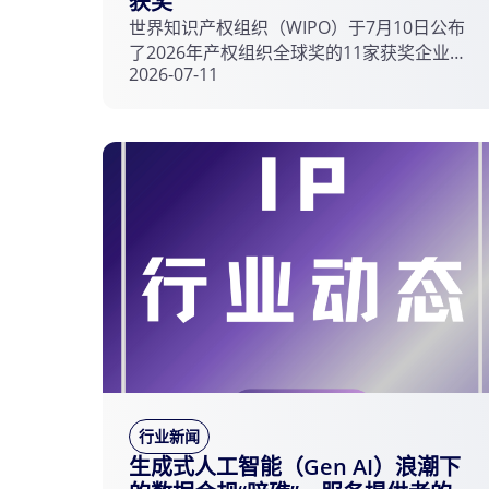
获奖
世界知识产权组织（WIPO）于7月10日公布
了2026年产权组织全球奖的11家获奖企业，
2026-07-11
表彰其在利用知识产权将产品推向市场方面
的卓越表现。获奖产品涵盖再生肺组织药
物、低能耗半导体、AI引导农作物喷洒装
置，以及促进运动员大脑健康的头盔传感器
等。
行业新闻
生成式人工智能（Gen AI）浪潮下