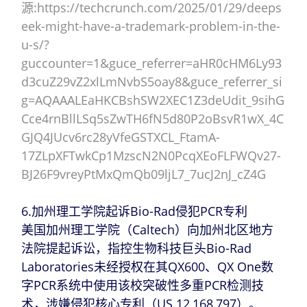
源:https://techcrunch.com/2025/01/29/deeps
eek-might-have-a-trademark-problem-in-the-
u-s/?
guccounter=1&guce_referrer=aHR0cHM6Ly93
d3cuZ29vZ2xlLmNvbS5oay8&guce_referrer_si
g=AQAAALEaHKCBshSW2XEC1Z3deUdit_9sihG
Cce4rnBllLSq5sZwTH6fN5d80P2oBsvR1wX_4C
GJQ4JUcv6rc28yVfeGSTXCL_FtamA-
17ZLpXFTwkCp1MzscN2N0PcqXEoFLFWQv27-
BJ26F9vreyPtMxQmQb09ljL7_7ucJ2nJ_cZ4G
6.加州理工学院起诉Bio-Rad侵犯PCR专利
美国加州理工学院（Caltech）向加州北区地方
法院提起诉讼，指控生物科技巨头Bio-Rad
Laboratories未经授权在其QX600、QX One数
字PCR系统中使用该校突破性多重PCR检测技
术，涉嫌侵犯核心专利（US 12,168,797）。